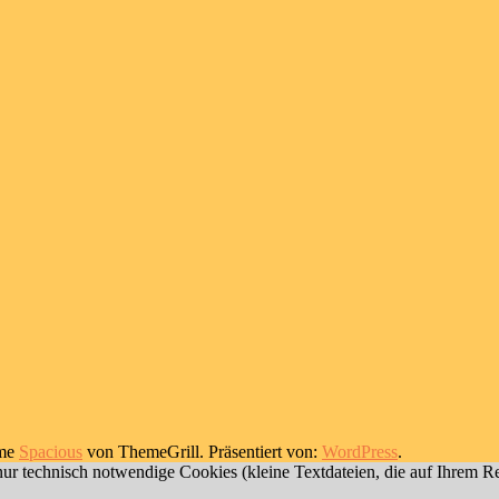
eme
Spacious
von ThemeGrill. Präsentiert von:
WordPress
.
nur technisch notwendige Cookies (kleine Textdateien, die auf Ihrem R