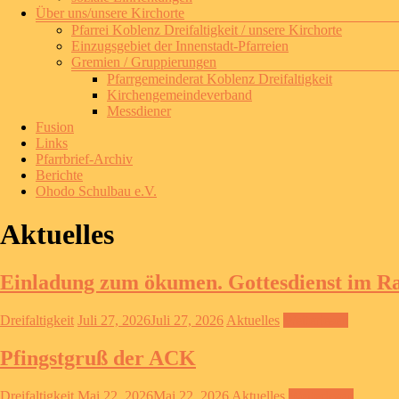
Über uns/unsere Kirchorte
Pfarrei Koblenz Dreifaltigkeit / unsere Kirchorte
Einzugsgebiet der Innenstadt-Pfarreien
Gremien / Gruppierungen
Pfarrgemeinderat Koblenz Dreifaltigkeit
Kirchengemeindeverband
Messdiener
Fusion
Links
Pfarrbrief-Archiv
Berichte
Ohodo Schulbau e.V.
Aktuelles
Einladung zum ökumen. Gottesdienst im R
Dreifaltigkeit
Juli 27, 2026
Juli 27, 2026
Aktuelles
Weiterlesen
Pfingstgruß der ACK
Dreifaltigkeit
Mai 22, 2026
Mai 22, 2026
Aktuelles
Weiterlesen