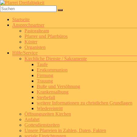
Zum
Inhalt
springen
Pfarrei
Menü
Startseite
Dreifaltigkeit
Ansprechpartner
Pastoralteam
Pfarrer und Pfarrbüros
Küster
Organisten
Hilfe/Service
Kirchliche Dienste / Sakramente
Taufe
Erstkommunion
Firmung
Trauung
Buße und Versöhnung
Krankensalbung
Sterbefall
weitere Informationen zu christlichen Grundlagen
Wiedereintritt
Öffnungszeiten Kirchen
Anfahrt
Gottesdienstzeiten
Unsere Pfarreien in Zahlen, Daten, Fakten
soziale Einrichtungen