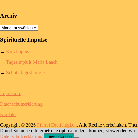
Archiv
Archiv
Spirituelle Impulse
→
Kurzimplus
→
Tagesimpluls Maria Laach
→
Schott Tagesliturgie
Impressum
Datenschutzerklärung
Kontakt
Copyright © 2026
Pfarrei Dreifaltigkeit
. Alle Rechte vorbehalten. Th
Damit Sie unsere Internetseite optimal nutzen können, verwenden wir 
Datenschutzerklärung.
Einverstanden