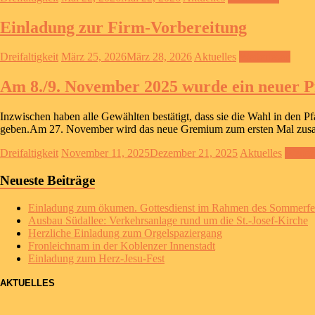
Einladung zur Firm-Vorbereitung
Dreifaltigkeit
März 25, 2026
März 28, 2026
Aktuelles
Weiterlesen
Am 8./9. November 2025 wurde ein neuer P
Inzwischen haben alle Gewählten bestätigt, dass sie die Wahl in den 
geben.Am 27. November wird das neue Gremium zum ersten Mal z
Dreifaltigkeit
November 11, 2025
Dezember 21, 2025
Aktuelles
Weiter
Neueste Beiträge
Einladung zum ökumen. Gottesdienst im Rahmen des Sommerfe
A
usbau Südallee: Verkehrsanlage rund um die St.-Josef-Kirche
Herzliche Einladung zum Orgelspaziergang
Fronleichnam in der Koblenzer Innenstadt
Einladung zum Herz-Jesu-Fest
AKTUELLES